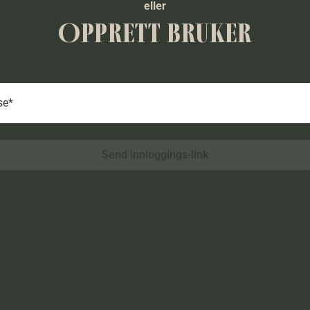
eller
OPPRETT BRUKER
se*
Send innloggings-link