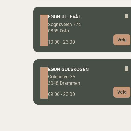
EGON ULLEVÅL
Sognsveien 77c
0855 Oslo
Velg
10:00 - 23:00
EGON GULSKOGEN
Guldlisten 35
3048 Drammen
Velg
09:00 - 23:00