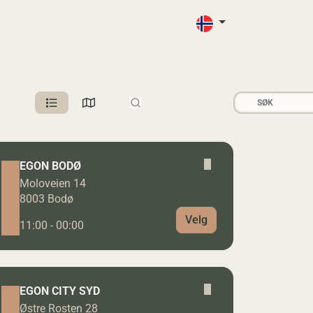
EGON BODØ
Moloveien 14
8003 Bodø
Velg
11:00 - 00:00
EGON CITY SYD
Østre Rosten 28