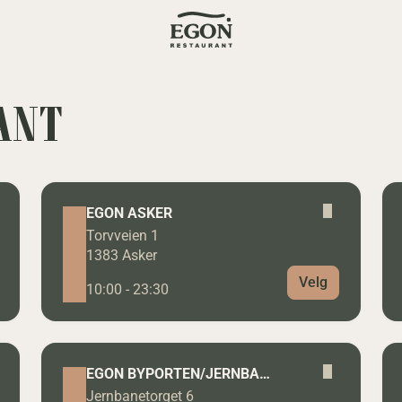
ANT
EGON ASKER
Torvveien 1
1383 Asker
Velg
10:00 - 23:30
EGON BYPORTEN/JERNBANETORGET
Jernbanetorget 6