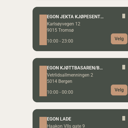
EGON JEKTA KJØPESENTER
Karlsøyvegen 12
9015 Tromsø
Velg
10:00 - 23:00
EGON KJØTTBASAREN/BRYGGEN
Vetrlidsallmenningen 2
5014 Bergen
Velg
10:00 - 00:00
EGON LADE
Haakon VIIs gate 9