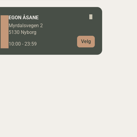
EGON ÅSANE
Myrdalsvegen 2
5130 Nyborg
Velg
10:00 - 23:59